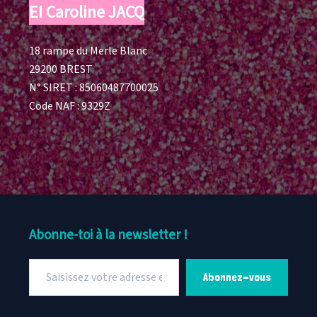
EI Caroline JACQ
18 rampe du Merle Blanc
29200 BREST
N° SIRET : 85060487700025
Code NAF : 9329Z
Abonne-toi à la newsletter !
Saisissez
Abonnez-vous
votre
adresse
e-