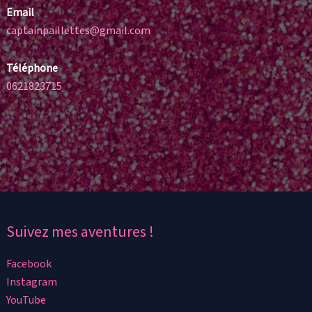
Email
captainpaillettes@gmail.com
Téléphone
0621823715
Suivez mes aventures !
Facebook
Instagram
YouTube