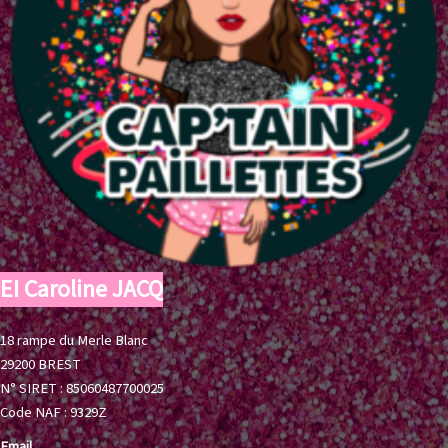
EI Caroline JACQ
18 rampe du Merle Blanc
29200 BREST
N° SIRET : 85060487700025
Code NAF : 9329Z
Email