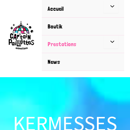
Aller
Accueil
au
contenu
Boutik
Prestations
News
KERMESSES