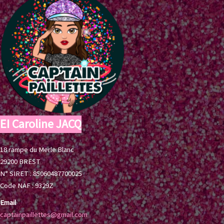
EI Caroline JACQ
18 rampe du Merle Blanc
29200 BREST
N° SIRET : 85060487700025
Code NAF : 9329Z
Email
captainpaillettes@gmail.com