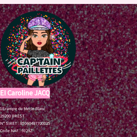
EI Caroline JACQ
18 rampe du Merle Blanc
29200 BREST
N° SIRET : 85060487700025
Code NAF : 9329Z