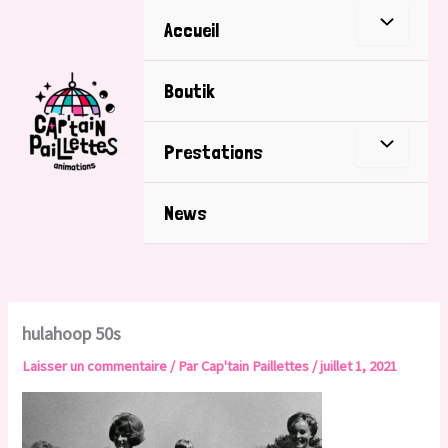
Aller
Accueil
au
contenu
Boutik
Prestations
News
hulahoop 50s
Laisser un commentaire
/ Par
Cap'tain Paillettes
/
juillet 1, 2021