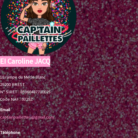
EI Caroline JACQ
18 rampe du Merle Blanc
29200 BREST
N° SIRET : 85060487700025
Code NAF : 9329Z
Email
captainpaillettes@gmail.com
Téléphone