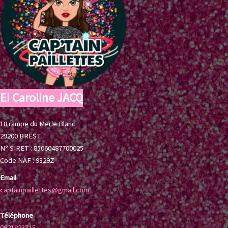
EI Caroline JACQ
18 rampe du Merle Blanc
29200 BREST
N° SIRET : 85060487700025
Code NAF : 9329Z
Email
captainpaillettes@gmail.com
Téléphone
0621823715