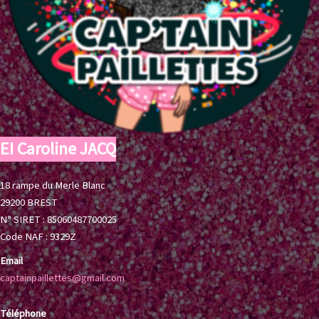
EI Caroline JACQ
18 rampe du Merle Blanc
29200 BREST
N° SIRET : 85060487700025
Code NAF : 9329Z
Email
captainpaillettes@gmail.com
Téléphone